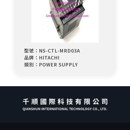
型號：NS-CTL-MRD03A
品牌：HITACHI
類別：POWER SUPPLY