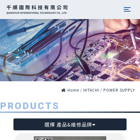
Togg
Home
/
HITACHI
/
POWER SUPPLY
PRODUCTS
選擇 產品&維修品牌