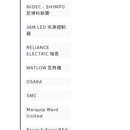
NIDEC - SHIMPO
尼得科新寶
3AM LED 光源控制
器
RELIANCE
ELECTRIC 瑞恩
WATLOW 瓦特龍
OSAKA
SMC
Marquip Ward
United
Bruel & Kjaer B&K