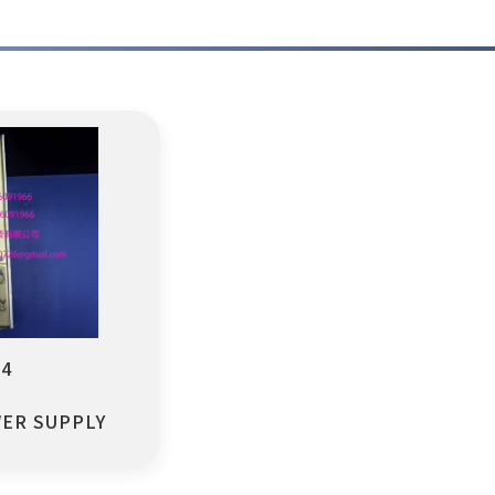
4
牌
ER SUPPLY